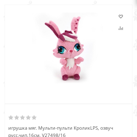
игрушка мяг. Мульти-пульти КроликLPS, озвуч
русс.чип.16см. V27498/16