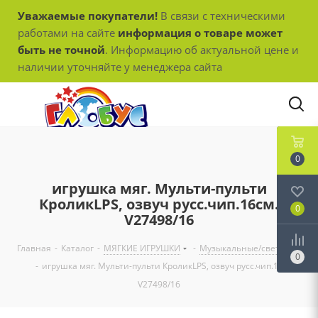
Уважаемые покупатели!
В связи с техническими
работами на сайте
информация о товаре может
быть не точной
. Информацию об актуальной цене и
наличии уточняйте у менеджера сайта
0
игрушка мяг. Мульти-пульти
КроликLPS, озвуч русс.чип.16см.
0
V27498/16
Главная
-
Каталог
-
МЯГКИЕ ИГРУШКИ
-
Музыкальные/световые
0
-
игрушка мяг. Мульти-пульти КроликLPS, озвуч русс.чип.16см.
V27498/16