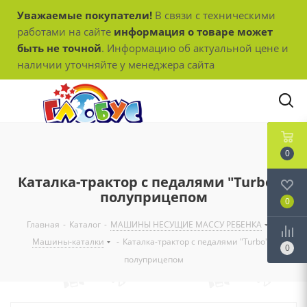
Уважаемые покупатели!
В связи с техническими
работами на сайте
информация о товаре может
быть не точной
. Информацию об актуальной цене и
наличии уточняйте у менеджера сайта
0
Каталка-трактор с педалями "Turbo" с
полуприцепом
0
Главная
-
Каталог
-
МАШИНЫ НЕСУЩИЕ МАССУ РЕБЕНКА
-
Машины-каталки
-
Каталка-трактор с педалями "Turbo" с
0
полуприцепом