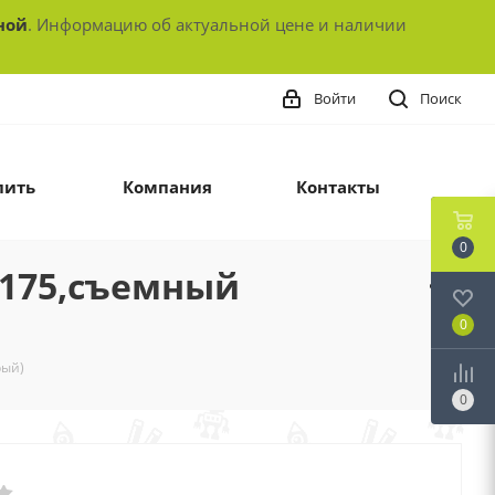
ной
. Информацию об актуальной цене и наличии
Войти
Поиск
пить
Компания
Контакты
0
0-175,съемный
0
рый)
0