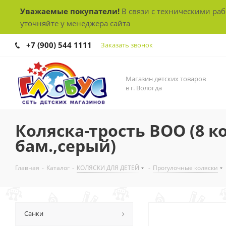
Уважаемые покупатели!
В связи с техническими ра
уточняйте у менеджера сайта
+7 (900) 544 1111
Заказать звонок
Магазин детских товаров
в г. Вологда
Коляска-трость BOO (8 к
бам.,серый)
Главная
-
Каталог
-
КОЛЯСКИ ДЛЯ ДЕТЕЙ
-
Прогулочные коляски
Санки