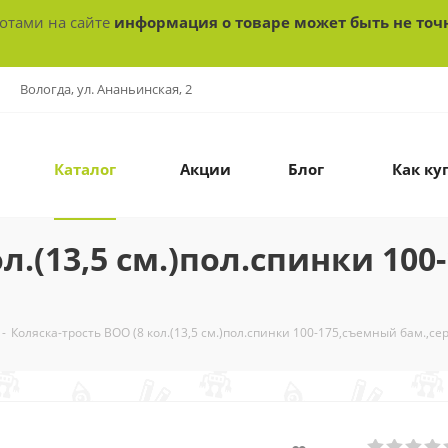
ботами на сайте
информация о товаре может быть не точ
Вологда, ул. Ананьинская, 2
Каталог
Акции
Блог
Как ку
ол.(13,5 см.)пол.спинки 10
-
Коляска-трость BOO (8 кол.(13,5 см.)пол.спинки 100-175,съемный бам.,се