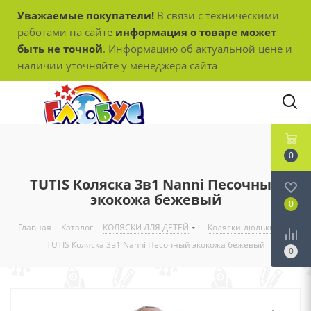
Уважаемые покупатели!
В связи с техническими
работами на сайте
информация о товаре может
быть не точной
. Информацию об актуальной цене и
наличии уточняйте у менеджера сайта
0
TUTIS Коляска 3в1 Nanni Песочный
экокожа бежевый
0
Главная
-
Каталог
-
КОЛЯСКИ ДЛЯ ДЕТЕЙ
-
Коляски-люльки
-
TUTIS Коляска 3в1 Nanni Песочный экокожа бежевый
0