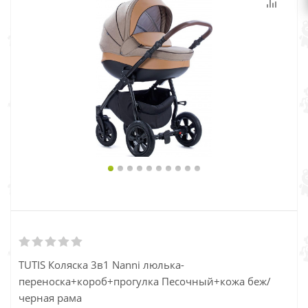
TUTIS Коляска 3в1 Nanni люлька-
переноска+короб+прогулка Песочный+кожа беж/
черная рама