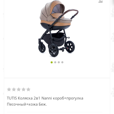
TUTIS Коляска 2в1 Nanni короб+прогулка
Песочный+кожа Беж.