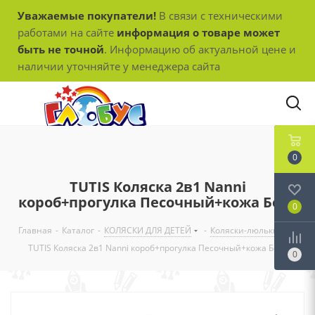
Уважаемые покупатели!
В связи с техническими
работами на сайте
информация о товаре может
быть не точной
. Информацию об актуальной цене и
наличии уточняйте у менеджера сайта
0
TUTIS Коляска 2в1 Nanni
короб+прогулка Песочный+кожа Беж.
0
Главная
-
Каталог
-
КОЛЯСКИ ДЛЯ ДЕТЕЙ
-
Коляски-люльки
-
TUTIS Коляска 2в1 Nanni короб+прогулка Песочный+кожа Беж.
0