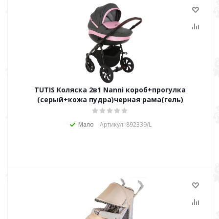
TUTIS Коляска 2в1 Nanni короб+прогулка
(серый+кожа пудра)черная рама(гель)
Мало
Артикул: 892339/L