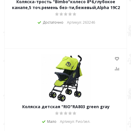
Коляска-трость "Bimbo"колесо 8*6,глубокое
канапе,5 точ.ремень без-ти,бежевый,Alpha 19C2
Достаточно
Артикул: 263246
Коляска детская "RIO"RA803 green gray
Мало
Артикул: Рио/зел.