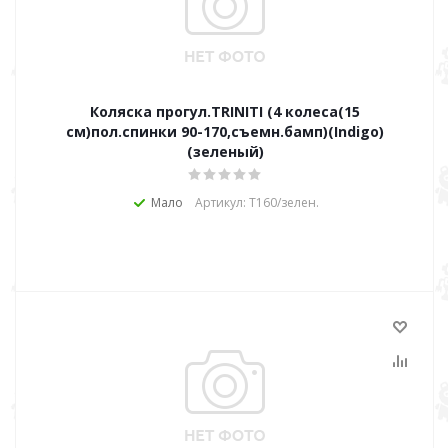
Коляска прогул.TRINITI (4 колеса(15
см)пол.спинки 90-170,съемн.бамп)(Indigo)
(зеленый)
Мало
Артикул: Т160/зелен.