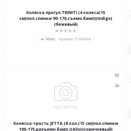
Коляска прогул.TRINITI (4 колеса(15
см)пол.спинки 90-170,съемн.бамп)(Indigo)
(бежевый)
Мало
Артикул: Т160/беж.
Коляска-трость JETTA (8 кол.(15 см)пол.спинки
100-175,разъемн.бамп.)(Alis)(коричневый)