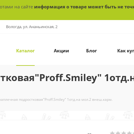
ботами на сайте
информация о товаре может быть не точ
Вологда, ул. Ананьинская, 2
Каталог
Акции
Блог
Как ку
ковая"Proff.Smiley" 1отд.
аплечная подростковая"Proff.Smiley" 1отд.на мол.2 внеш.карм.