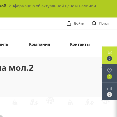
ной
. Информацию об актуальной цене и наличии
Войти
Поиск
пить
Компания
Контакты
0
на мол.2
0
0