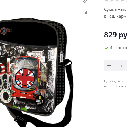
Сумка напл
внеш.карм
829
ру
Достаточ
Цена действи
цен в рознич