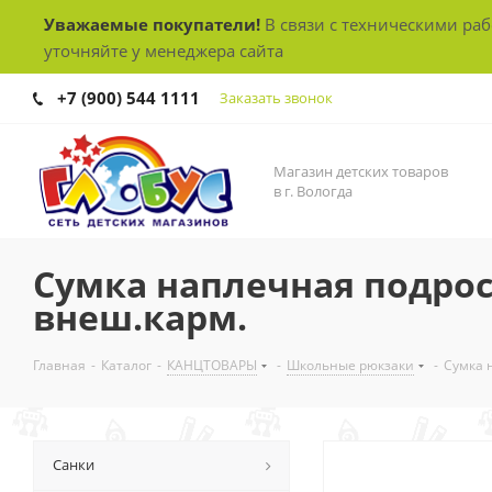
Уважаемые покупатели!
В связи с техническими ра
уточняйте у менеджера сайта
+7 (900) 544 1111
Заказать звонок
Магазин детских товаров
в г. Вологда
Сумка наплечная подрост
внеш.карм.
Главная
-
Каталог
-
КАНЦТОВАРЫ
-
Школьные рюкзаки
-
Сумка н
Санки