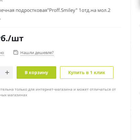
ечная подростковая"Proff.Smiley" 1отд.на мол.2
.
б.
/шт
но
Нашли дешевле?
В корзину
Купить в 1 клик
тельна только для интернет-магазина и может отличаться от
ных магазинах