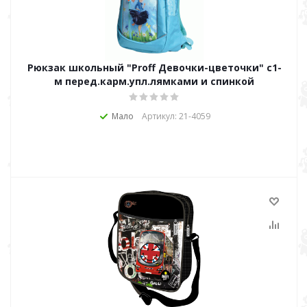
Рюкзак школьный "Proff Девочки-цветочки" с1-
м перед.карм.упл.лямками и спинкой
Мало
Артикул: 21-4059