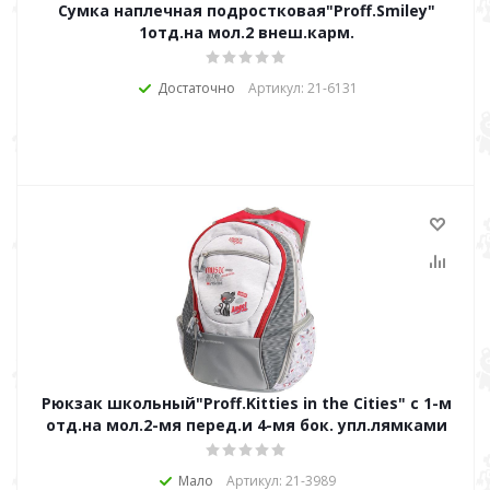
Сумка наплечная подростковая"Proff.Smiley"
1отд.на мол.2 внеш.карм.
Достаточно
Артикул: 21-6131
Рюкзак школьный"Proff.Kitties in the Cities" c 1-м
отд.на мол.2-мя перед.и 4-мя бок. упл.лямками
Мало
Артикул: 21-3989