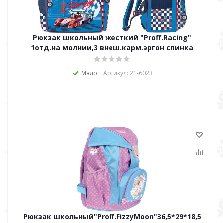
Рюкзак школьный жесткий "Proff.Racing"
1отд.на молнии,3 внеш.карм.эргон спинка
Мало
Артикул: 21-6023
Рюкзак школьный"Proff.FizzyMoon"36,5*29*18,5