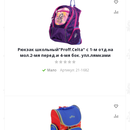
Рюкзак школьный"Proff.Celta" c 1-м отд.на
мол.2-мя перед.и 4-мя бок. упл.лямками
Мало
Артикул: 21-1682