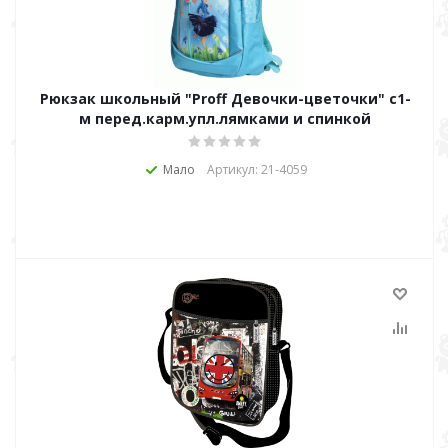
Рюкзак школьный "Proff Девочки-цветочки" с1-
м перед.карм.упл.лямками и спинкой
Мало
Артикул: 21-4059