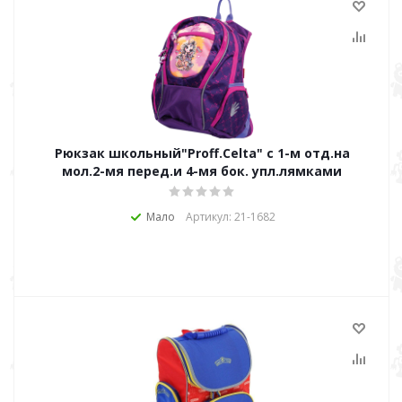
Рюкзак школьный"Proff.Celta" c 1-м отд.на
мол.2-мя перед.и 4-мя бок. упл.лямками
Мало
Артикул: 21-1682