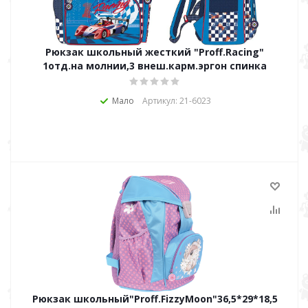
Рюкзак школьный жесткий "Proff.Racing"
1отд.на молнии,3 внеш.карм.эргон спинка
Мало
Артикул: 21-6023
Рюкзак школьный"Proff.FizzyMoon"36,5*29*18,5