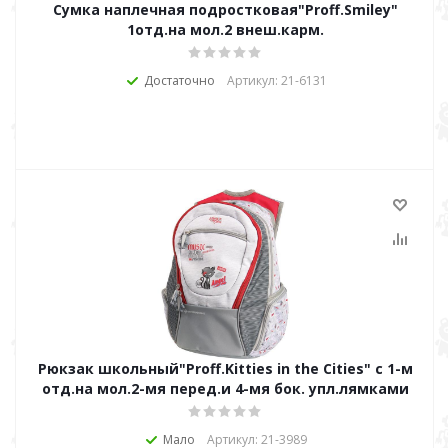
Сумка наплечная подростковая"Proff.Smiley"
1отд.на мол.2 внеш.карм.
Достаточно
Артикул: 21-6131
Рюкзак школьный"Proff.Kitties in the Cities" c 1-м
отд.на мол.2-мя перед.и 4-мя бок. упл.лямками
Мало
Артикул: 21-3989