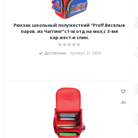
Рюкзак школьный полужесткий "Proff.Веселые
паров. из Чаггинг"c1-м отд.на мол,с 3-мя
кар.жест.и спин.
Достаточно
Артикул: 21-3859