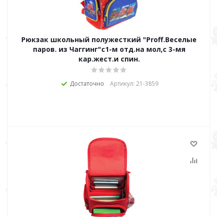
Рюкзак школьный полужесткий "Proff.Веселые
паров. из Чаггинг"c1-м отд.на мол,с 3-мя
кар.жест.и спин.
Достаточно
Артикул: 21-3859