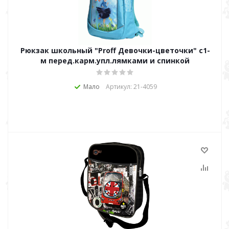
Рюкзак школьный "Proff Девочки-цветочки" с1-
м перед.карм.упл.лямками и спинкой
Мало
Артикул: 21-4059