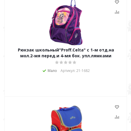
Рюкзак школьный"Proff.Celta" c 1-м отд.на
мол.2-мя перед.и 4-мя бок. упл.лямками
Мало
Артикул: 21-1682