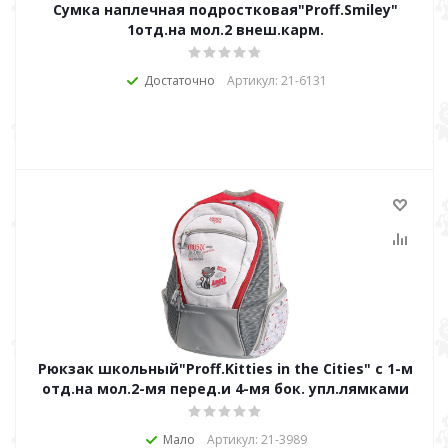
Сумка наплечная подростковая"Proff.Smiley"
1отд.на мол.2 внеш.карм.
Достаточно
Артикул: 21-6131
Рюкзак школьный"Proff.Kitties in the Cities" c 1-м
отд.на мол.2-мя перед.и 4-мя бок. упл.лямками
Мало
Артикул: 21-3989