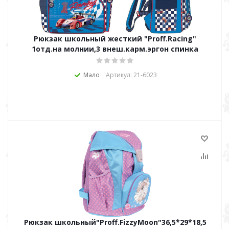
Рюкзак школьный жесткий "Proff.Racing"
1отд.на молнии,3 внеш.карм.эргон спинка
Мало
Артикул: 21-6023
Рюкзак школьный"Proff.FizzyMoon"36,5*29*18,5