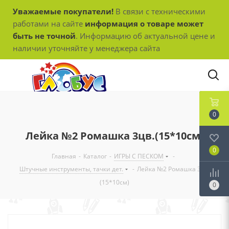
Уважаемые покупатели!
В связи с техническими
работами на сайте
информация о товаре может
быть не точной
. Информацию об актуальной цене и
наличии уточняйте у менеджера сайта
0
Лейка №2 Ромашка 3цв.(15*10см)
0
Главная
-
Каталог
-
ИГРЫ С ПЕСКОМ
-
Штучные инструменты, тачки дет.
-
Лейка №2 Ромашка 3цв.
(15*10см)
0