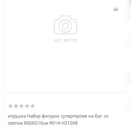
игрушка Набор фигурок супергероев на бат. со
светом 8066D16см R914-Н21008