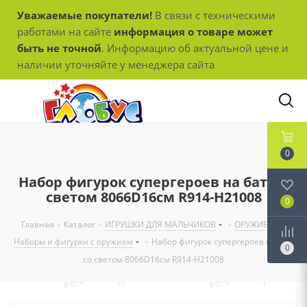
Уважаемые покупатели!
В связи с техническими
работами на сайте
информация о товаре может
быть не точной
. Информацию об актуальной цене и
наличии уточняйте у менеджера сайта
0
Набор фигурок супергероев на бат. со
светом 8066D16см R914-Н21008
0
Главная
-
Каталог
-
ИГРУШКИ ДЛЯ МАЛЬЧИКОВ
-
ОРУЖИЕ
-
Наборы и фигурки с оружием
-
Набор фигурок супергероев на бат.
0
со светом 8066D16см R914-Н21008