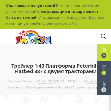
Уважаемые покупатели!
В связи с техническими
работами на сайте
информация о товаре может
быть не точной
. Информацию об актуальной цене и
наличии уточняйте у менеджера сайта
0
Трейлер 1:43 Платформа Peterbild
Flatbed 387 c двумя тракторами
0
Главная
-
Каталог
-
ИГРУШКИ ДЛЯ МАЛЬЧИКОВ
-
Модели
-
Трейлер 1:43 Платформа Peterbild Flatbed 387 c двумя тракторами
0