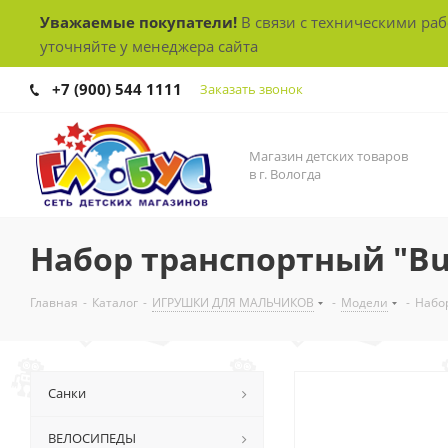
Уважаемые покупатели!
В связи с техническими ра
уточняйте у менеджера сайта
+7 (900) 544 1111
Заказать звонок
Магазин детских товаров
в г. Вологда
Набор транспортный "Bui
Главная
-
Каталог
-
ИГРУШКИ ДЛЯ МАЛЬЧИКОВ
-
Модели
-
Набор
Санки
ВЕЛОСИПЕДЫ