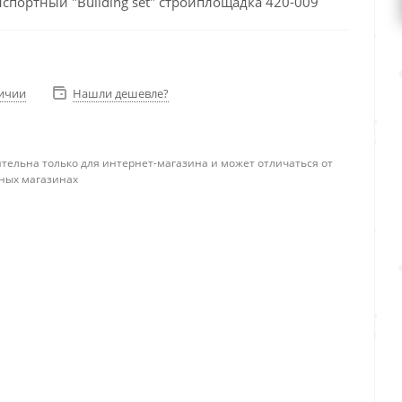
спортный "Building set" стройплощадка 420-009
личии
Нашли дешевле?
тельна только для интернет-магазина и может отличаться от
ных магазинах