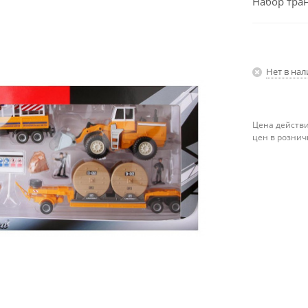
Набор тран
Нет в на
Цена действи
цен в рознич