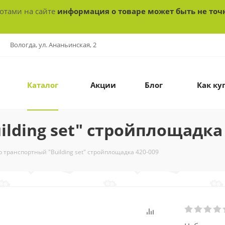
ботами на сайте
информация о товаре может быть не точ
Вологда, ул. Ананьинская, 2
Каталог
Акции
Блог
Как ку
lding set" стройплощадка 
 транспортный "Building set" стройплощадка 420-009