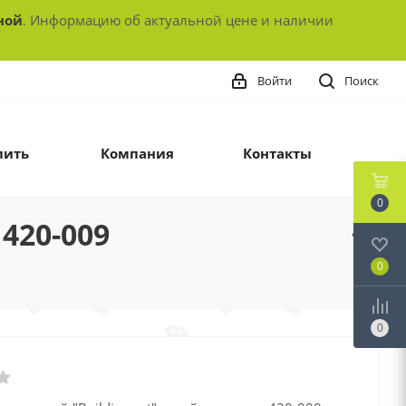
ной
. Информацию об актуальной цене и наличии
Войти
Поиск
пить
Компания
Контакты
0
420-009
0
0