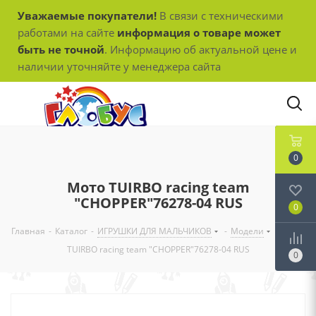
Уважаемые покупатели!
В связи с техническими
работами на сайте
информация о товаре может
быть не точной
. Информацию об актуальной цене и
наличии уточняйте у менеджера сайта
0
Мото TUIRBO racing team
"CHOPPER"76278-04 RUS
0
Главная
-
Каталог
-
ИГРУШКИ ДЛЯ МАЛЬЧИКОВ
-
Модели
-
Мото
TUIRBO racing team "CHOPPER"76278-04 RUS
0