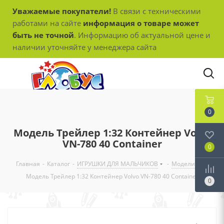
Уважаемые покупатели!
В связи с техническими
работами на сайте
информация о товаре может
быть не точной
. Информацию об актуальной цене и
наличии уточняйте у менеджера сайта
0
Модель Трейлер 1:32 Контейнер Volvo
VN-780 40 Container
0
Главная
-
Каталог
-
ИГРУШКИ ДЛЯ МАЛЬЧИКОВ
-
Модели
-
Модель Трейлер 1:32 Контейнер Volvo VN-780 40 Container
0