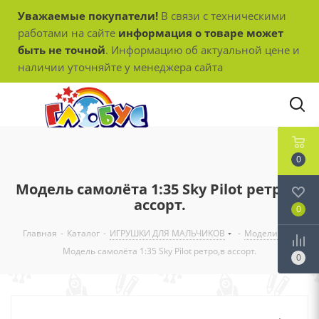
Уважаемые покупатели!
В связи с техническими
работами на сайте
информация о товаре может
быть не точной
. Информацию об актуальной цене и
наличии уточняйте у менеджера сайта
0
Модель самолёта 1:35 Sky Pilot ретро,в
ассорт.
0
Главная
-
Каталог
-
ИГРУШКИ ДЛЯ МАЛЬЧИКОВ
-
Модели
-
Модель самолёта 1:35 Sky Pilot ретро,в ассорт.
0