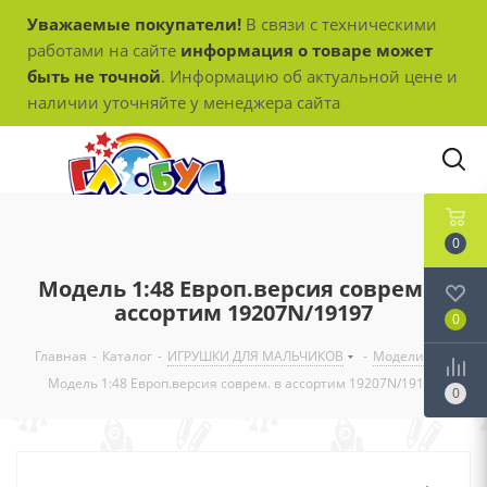
Уважаемые покупатели!
В связи с техническими
работами на сайте
информация о товаре может
быть не точной
. Информацию об актуальной цене и
наличии уточняйте у менеджера сайта
0
Модель 1:48 Европ.версия соврем. в
ассортим 19207N/19197
0
Главная
-
Каталог
-
ИГРУШКИ ДЛЯ МАЛЬЧИКОВ
-
Модели
-
Модель 1:48 Европ.версия соврем. в ассортим 19207N/19197
0