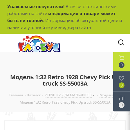
Уважаемые покупатели!
В связи с техническими
работами на сайте
информация о товаре может
быть не точной
. Информацию об актуальной цене и
наличии уточняйте у менеджера сайта
0
Модель 1:32 Retro 1928 Chevy Pick Up
truck SS-55003А
0
Главная
-
Каталог
-
ИГРУШКИ ДЛЯ МАЛЬЧИКОВ
-
Модели
-
Модель 1:32 Retro 1928 Chevy Pick Up truck SS-55003А
0