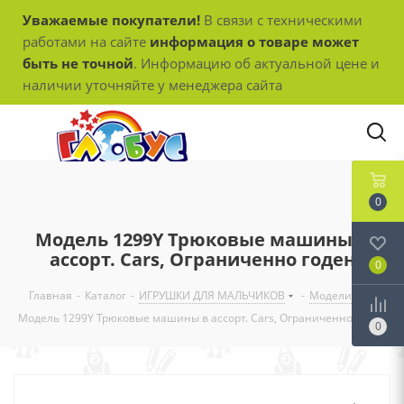
Уважаемые покупатели!
В связи с техническими
работами на сайте
информация о товаре может
быть не точной
. Информацию об актуальной цене и
наличии уточняйте у менеджера сайта
0
Модель 1299Y Трюковые машины в
ассорт. Cars, Ограниченно годен
0
Главная
-
Каталог
-
ИГРУШКИ ДЛЯ МАЛЬЧИКОВ
-
Модели
-
Модель 1299Y Трюковые машины в ассорт. Cars, Ограниченно годен
0