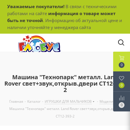
Уважаемые покупатели!
В связи с техническими
работами на сайте
информация о товаре может
быть не точной
. Информацию об актуальной цене и
наличии уточняйте у менеджера сайта
0
Машина "Технопарк" металл. Land
Rover свет+звук,открыв.двери СТ12-393-
0
2
Главная
-
Каталог
-
ИГРУШКИ ДЛЯ МАЛЬЧИКОВ
-
Модели
-
0
Машина "Технопарк" металл. Land Rover свет+звук,открыв.двери
СТ12-393-2