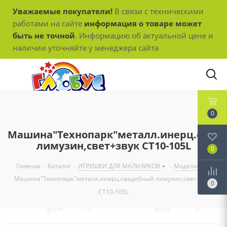
Уважаемые покупатели!
В связи с техническими
работами на сайте
информация о товаре может
быть не точной
. Информацию об актуальной цене и
наличии уточняйте у менеджера сайта
0
Машина"Технопарк"металл.инерц.свад
лимузин,свет+звук CT10-105L
0
Главная
-
Каталог
-
ИГРУШКИ ДЛЯ МАЛЬЧИКОВ
-
Модели
-
Машина"Технопарк"металл.инерц.свадебный лимузин,свет+звук
0
CT10-105L