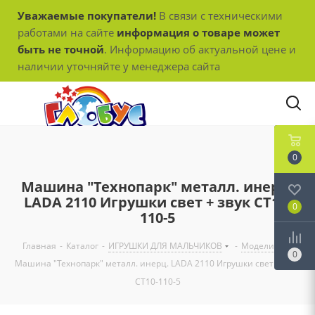
Уважаемые покупатели!
В связи с техническими
работами на сайте
информация о товаре может
быть не точной
. Информацию об актуальной цене и
наличии уточняйте у менеджера сайта
0
Машина "Технопарк" металл. инерц.
LADA 2110 Игрушки свет + звук CТ10-
0
110-5
Главная
-
Каталог
-
ИГРУШКИ ДЛЯ МАЛЬЧИКОВ
-
Модели
-
0
Машина "Технопарк" металл. инерц. LADA 2110 Игрушки свет + звук
CТ10-110-5