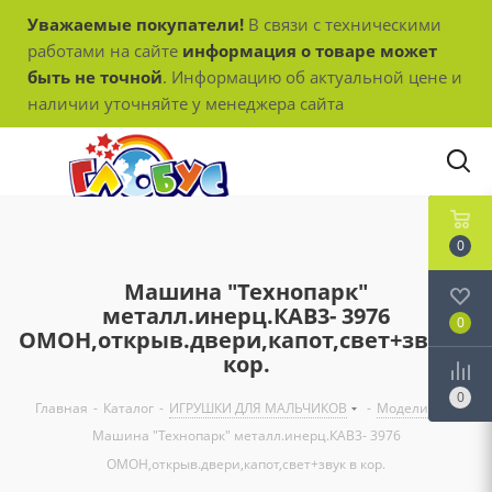
Уважаемые покупатели!
В связи с техническими
работами на сайте
информация о товаре может
быть не точной
. Информацию об актуальной цене и
наличии уточняйте у менеджера сайта
0
Машина "Технопарк"
металл.инерц.КАВ3- 3976
0
ОМОН,открыв.двери,капот,свет+звук в
кор.
0
Главная
-
Каталог
-
ИГРУШКИ ДЛЯ МАЛЬЧИКОВ
-
Модели
-
Машина "Технопарк" металл.инерц.КАВ3- 3976
ОМОН,открыв.двери,капот,свет+звук в кор.