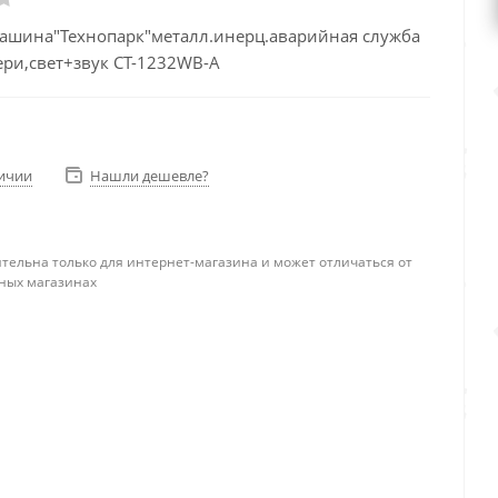
ашина"Технопарк"металл.инерц.аварийная служба
ери,свет+звук CT-1232WB-A
личии
Нашли дешевле?
тельна только для интернет-магазина и может отличаться от
ных магазинах