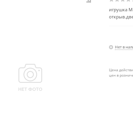
игрушка М
открыв.дв
Нет в на
Цена действи
цен в рознич