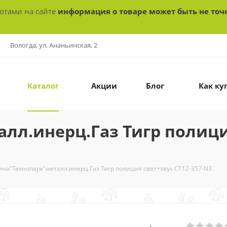
ботами на сайте
информация о товаре может быть не точ
Вологда, ул. Ананьинская, 2
Каталог
Акции
Блог
Как ку
лл.инерц.Газ Тигр полици
на"Технопарк"металл.инерц.Газ Тигр полиция свет+звук СТ12-357-N3