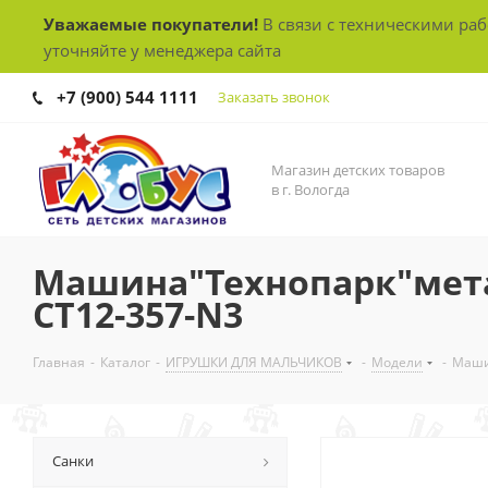
Уважаемые покупатели!
В связи с техническими ра
уточняйте у менеджера сайта
+7 (900) 544 1111
Заказать звонок
Магазин детских товаров
в г. Вологда
Машина"Технопарк"мета
СТ12-357-N3
Главная
-
Каталог
-
ИГРУШКИ ДЛЯ МАЛЬЧИКОВ
-
Модели
-
Маши
Санки