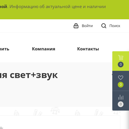
ной
. Информацию об актуальной цене и наличии
Войти
Поиск
пить
Компания
Контакты
0
я свет+звук
0
0