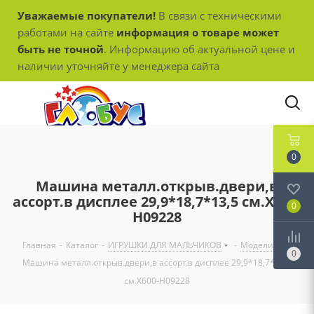
Уважаемые покупатели!
В связи с техническими
работами на сайте
информация о товаре может
быть не точной
. Информацию об актуальной цене и
наличии уточняйте у менеджера сайта
0
Машина металл.открыв.двери,в
ассорт.в дисплее 29,9*18,7*13,5 см.Х600-
0
Н09228
Главная
-
Каталог
-
ИГРУШКИ ДЛЯ МАЛЬЧИКОВ
-
Модели
-
0
Машина металл.открыв.двери,в ассорт.в дисплее 29,9*18,7*13,5
см.Х600-Н09228