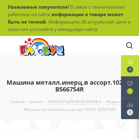
Уважаемые покупатели!
В связи с техническими
работами на сайте
информация о товаре может
быть не точной
. Информацию об актуальной цене и
наличии уточняйте у менеджера сайта
0
Машина металл.инерц.в ассорт.102301
B566754R
0
Главная
-
Каталог
-
ИГРУШКИ ДЛЯ МАЛЬЧИКОВ
-
Модели
-
Машина металл.инерц.в ассорт.102301 B566754R
0