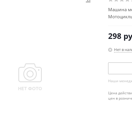
Машина ме
М
298
ру
Нет в на
Наши менедже
Цена действи
цен в рознич