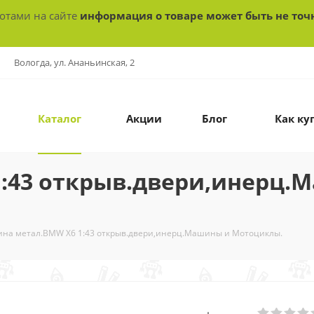
ботами на сайте
информация о товаре может быть не точ
Вологда, ул. Ананьинская, 2
Каталог
Акции
Блог
Как ку
:43 открыв.двери,инерц.
на метал.BMW X6 1:43 открыв.двери,инерц.Машины и Мотоциклы.