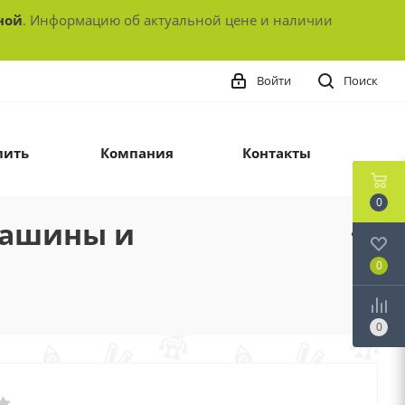
ной
. Информацию об актуальной цене и наличии
Войти
Поиск
пить
Компания
Контакты
0
Машины и
0
0