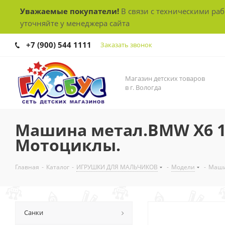
Уважаемые покупатели!
В связи с техническими ра
уточняйте у менеджера сайта
+7 (900) 544 1111
Заказать звонок
Магазин детских товаров
в г. Вологда
Машина метал.BMW X6 1
Мотоциклы.
Главная
-
Каталог
-
ИГРУШКИ ДЛЯ МАЛЬЧИКОВ
-
Модели
-
Маши
Санки