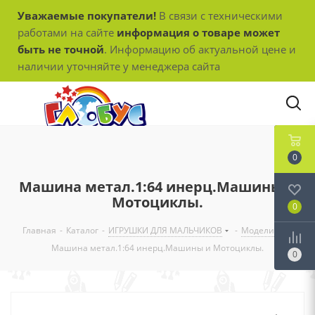
Уважаемые покупатели!
В связи с техническими
работами на сайте
информация о товаре может
быть не точной
. Информацию об актуальной цене и
наличии уточняйте у менеджера сайта
0
Машина метал.1:64 инерц.Машины и
Мотоциклы.
0
Главная
-
Каталог
-
ИГРУШКИ ДЛЯ МАЛЬЧИКОВ
-
Модели
-
Машина метал.1:64 инерц.Машины и Мотоциклы.
0