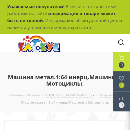
Уважаемые покупатели!
В связи с техническими
работами на сайте
информация о товаре может
быть не точной
. Информацию об актуальной цене и
наличии уточняйте у менеджера сайта
0
Машина метал.1:64 инерц.Машины и
Мотоциклы.
0
Главная
-
Каталог
-
ИГРУШКИ ДЛЯ МАЛЬЧИКОВ
-
Модели
-
Машина метал.1:64 инерц.Машины и Мотоциклы.
0