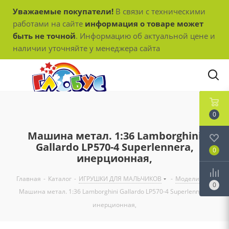
Уважаемые покупатели!
В связи с техническими
работами на сайте
информация о товаре может
быть не точной
. Информацию об актуальной цене и
наличии уточняйте у менеджера сайта
0
Машина метал. 1:36 Lamborghini
Gallardo LP570-4 Superlennera,
0
инерционная,
Главная
-
Каталог
-
ИГРУШКИ ДЛЯ МАЛЬЧИКОВ
-
Модели
-
0
Машина метал. 1:36 Lamborghini Gallardo LP570-4 Superlennera,
инерционная,