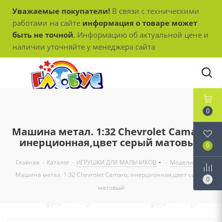
Уважаемые покупатели!
В связи с техническими
работами на сайте
информация о товаре может
быть не точной
. Информацию об актуальной цене и
наличии уточняйте у менеджера сайта
0
Машина метал. 1:32 Chevrolet Camaro,
инерционная,цвет серый матовый
0
Главная
-
Каталог
-
ИГРУШКИ ДЛЯ МАЛЬЧИКОВ
-
Модели
-
Машина метал. 1:32 Chevrolet Camaro, инерционная,цвет серый
0
матовый