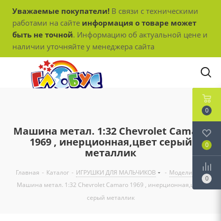
Уважаемые покупатели!
В связи с техническими
работами на сайте
информация о товаре может
быть не точной
. Информацию об актуальной цене и
наличии уточняйте у менеджера сайта
0
Машина метал. 1:32 Chevrolet Camaro
1969 , инерционная,цвет серый
0
металлик
Главная
-
Каталог
-
ИГРУШКИ ДЛЯ МАЛЬЧИКОВ
-
Модели
-
0
Машина метал. 1:32 Chevrolet Camaro 1969 , инерционная,цвет
серый металлик