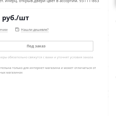
. инерц. открыв.двери цвет в ассортим. 93111-863
0
руб.
/шт
личии
Нашли дешевле?
Под заказ
ры обязательно свяжутся с вами и уточнят условия заказа
тельна только для интернет-магазина и может отличаться от
ных магазинах