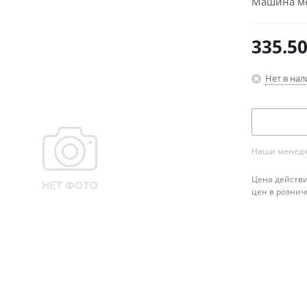
Машина мет
335.5
Нет в на
Наши менедже
Цена действи
цен в рознич