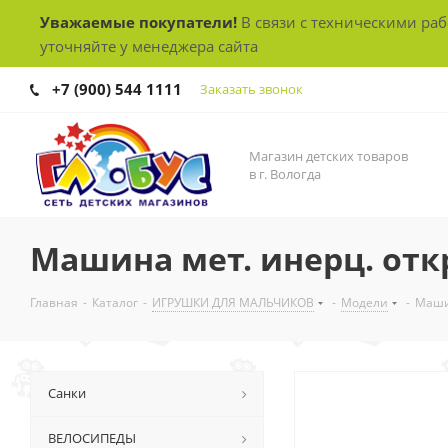
Уважаемые покупатели!
В связи с техническими ра
уточняйте у менеджера сайта
+7 (900) 544 1111
Заказать звонок
Магазин детских товаров
в г. Вологда
Машина мет. инерц. откр
Главная
-
Каталог
-
ИГРУШКИ ДЛЯ МАЛЬЧИКОВ
-
Модели
-
Машин
Санки
ВЕЛОСИПЕДЫ