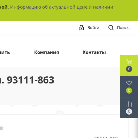
ной
. Информацию об актуальной цене и наличии
Войти
Поиск
пить
Компания
Контакты
0
 93111-863
0
0