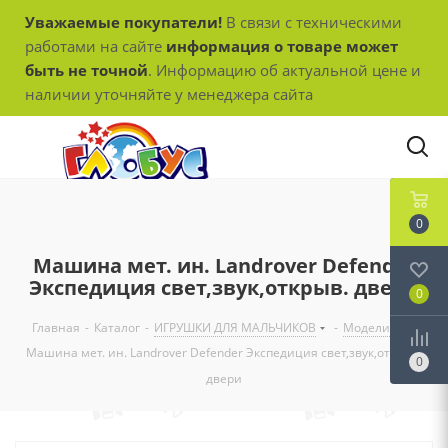
Уважаемые покупатели!
В связи с техническими
работами на сайте
информация о товаре может
быть не точной
. Информацию об актуальной цене и
наличии уточняйте у менеджера сайта
0
Машина мет. ин. Landrover Defender
Экспедиция свет,звук,открыв. двери
0
Главная
-
Каталог
-
ИГРУШКИ ДЛЯ МАЛЬЧИКОВ
-
Модели
-
Машина мет. ин. Landrover Defender Экспедиция свет,звук,открыв.
0
двери