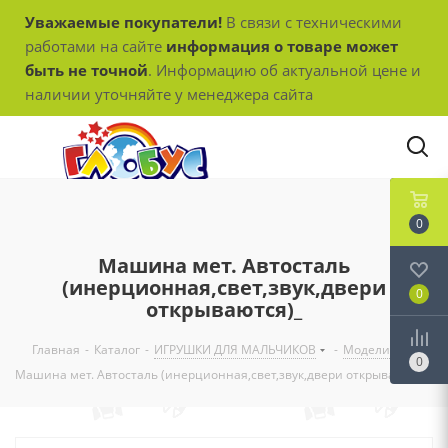
Уважаемые покупатели!
В связи с техническими
работами на сайте
информация о товаре может
быть не точной
. Информацию об актуальной цене и
наличии уточняйте у менеджера сайта
0
Машина мет. Автосталь
(инерционная,свет,звук,двери
0
открываются)_
Главная
-
Каталог
-
ИГРУШКИ ДЛЯ МАЛЬЧИКОВ
-
Модели
-
0
Машина мет. Автосталь (инерционная,свет,звук,двери открываются)_