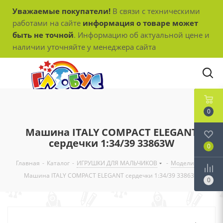
Уважаемые покупатели!
В связи с техническими
работами на сайте
информация о товаре может
быть не точной
. Информацию об актуальной цене и
наличии уточняйте у менеджера сайта
0
Машина ITALY COMPACT ELEGANT
сердечки 1:34/39 33863W
0
Главная
-
Каталог
-
ИГРУШКИ ДЛЯ МАЛЬЧИКОВ
-
Модели
-
Машина ITALY COMPACT ELEGANT сердечки 1:34/39 33863W
0