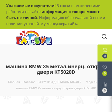
Уважаемые покупатели!
В связи с техническими
работами на сайте
информация о товаре может
быть не точной
. Информацию об актуальной цене и
наличии уточняйте у менеджера сайта
0
машина BMW X5 метал.инерц. открыв
двери КТ5020D
0
Главная
-
Каталог
-
ИГРУШКИ ДЛЯ МАЛЬЧИКОВ
-
Модели
-
машина BMW X5 метал.инерц. открыв двери КТ5020D
0