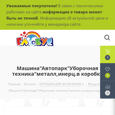
Уважаемые покупатели!
В связи с техническими
работами на сайте
информация о товаре может
быть не точной
. Информацию об актуальной цене и
наличии уточняйте у менеджера сайта
0
Машина"Автопарк"Уборочная
техника"металл,инерц.в коробке
0
Главная
-
Каталог
-
ИГРУШКИ ДЛЯ МАЛЬЧИКОВ
-
Модели
-
Машина"Автопарк"Уборочная техника"металл,инерц.в коробке
0