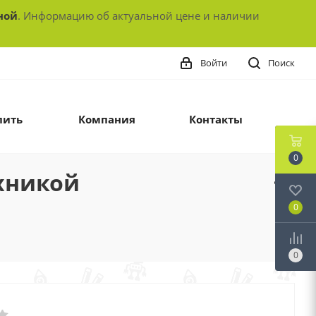
ной
. Информацию об актуальной цене и наличии
Войти
Поиск
пить
Компания
Контакты
0
ехникой
0
0