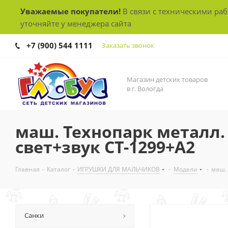
Уважаемые покупатели!
В связи с техническими ра
уточняйте у менеджера сайта
+7 (900) 544 1111
Заказать звонок
Магазин детских товаров
в г. Вологда
маш. Технопарк металл. 
свет+звук СТ-1299+А2
Главная
-
Каталог
-
ИГРУШКИ ДЛЯ МАЛЬЧИКОВ
-
Модели
-
маш. 
Санки