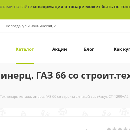
ботами на сайте
информация о товаре может быть не точ
Вологда, ул. Ананьинская, 2
Каталог
Акции
Блог
Как ку
инерц. ГАЗ 66 со строит.т
Технопарк металл. инерц. ГАЗ 66 со строит.техникой свет+звук СТ-1299+А2