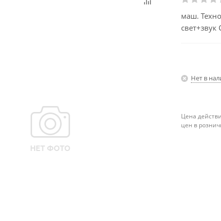
маш. Техно
свет+звук 
Нет в на
Цена действи
цен в рознич