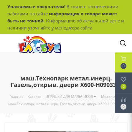
Уважаемые покупатели!
В связи с техническими
работами на сайте
информация о товаре может
быть не точной
. Информацию об актуальной цене и
наличии уточняйте у менеджера сайта
0
маш.Технопарк метал.инерц.
Газель,открыв. двери Х600-Н09033-R
0
Главная
-
Каталог
-
ИГРУШКИ ДЛЯ МАЛЬЧИКОВ
-
Модели
-
маш.Технопарк метал.инерц. Газель,открыв. двери Х600-Н09033-R
0