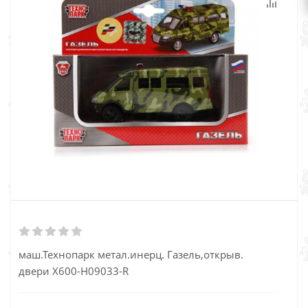
маш.Технопарк метал.инерц. Газель,открыв.
двери Х600-Н09033-R