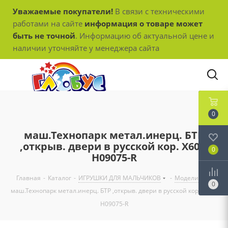
Уважаемые покупатели!
В связи с техническими
работами на сайте
информация о товаре может
быть не точной
. Информацию об актуальной цене и
наличии уточняйте у менеджера сайта
0
маш.Технопарк метал.инерц. БТР
,открыв. двери в русской кор. Х600-
0
Н09075-R
Главная
-
Каталог
-
ИГРУШКИ ДЛЯ МАЛЬЧИКОВ
-
Модели
-
0
маш.Технопарк метал.инерц. БТР ,открыв. двери в русской кор. Х600-
Н09075-R