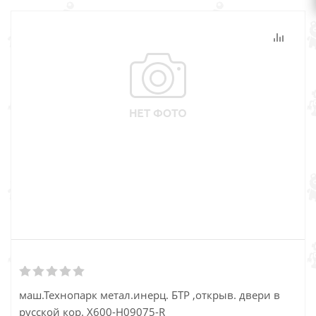
маш.Технопарк метал.инерц. БТР ,открыв. двери в
русской кор. Х600-Н09075-R