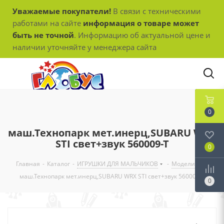
Уважаемые покупатели!
В связи с техническими
работами на сайте
информация о товаре может
быть не точной
. Информацию об актуальной цене и
наличии уточняйте у менеджера сайта
0
маш.Технопарк мет.инерц,SUBARU WRX
STI свет+звук 560009-Т
0
Главная
-
Каталог
-
ИГРУШКИ ДЛЯ МАЛЬЧИКОВ
-
Модели
-
маш.Технопарк мет.инерц,SUBARU WRX STI свет+звук 560009-Т
0