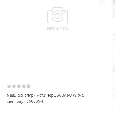
маш.Технопарк мет.инерц,SUBARU WRX STI
свет+звук 560009-Т