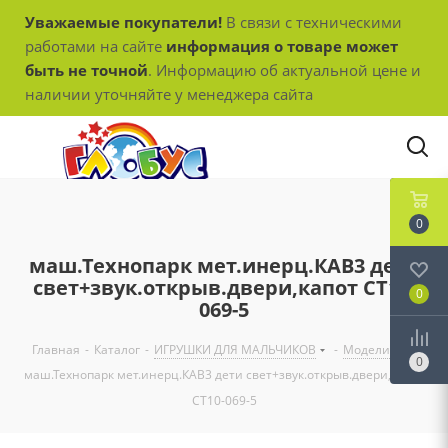
Уважаемые покупатели!
В связи с техническими
работами на сайте
информация о товаре может
быть не точной
. Информацию об актуальной цене и
наличии уточняйте у менеджера сайта
0
маш.Технопарк мет.инерц.КАВ3 дети
свет+звук.открыв.двери,капот СТ10-
0
069-5
Главная
-
Каталог
-
ИГРУШКИ ДЛЯ МАЛЬЧИКОВ
-
Модели
-
0
маш.Технопарк мет.инерц.КАВ3 дети свет+звук.открыв.двери,капот
СТ10-069-5