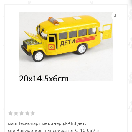
маш.Технопарк мет.инерц.КАВ3 дети
свет+звук.открыв.двери,капот СТ10-069-5