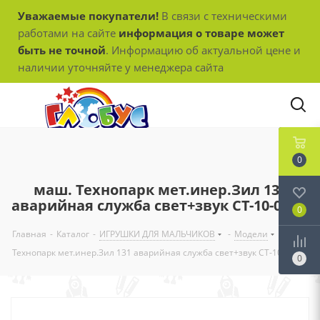
Уважаемые покупатели!
В связи с техническими
работами на сайте
информация о товаре может
быть не точной
. Информацию об актуальной цене и
наличии уточняйте у менеджера сайта
0
маш. Технопарк мет.инер.Зил 131
аварийная служба свет+звук СТ-10-001-2
0
Главная
-
Каталог
-
ИГРУШКИ ДЛЯ МАЛЬЧИКОВ
-
Модели
-
маш.
Технопарк мет.инер.Зил 131 аварийная служба свет+звук СТ-10-001-2
0