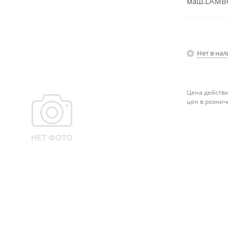
маш.LAMBO
Нет в на
Цена действи
цен в рознич