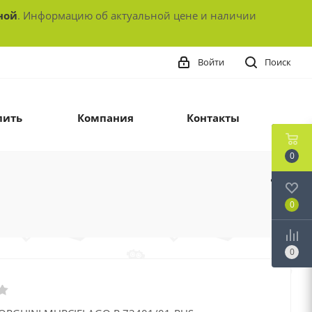
ной
. Информацию об актуальной цене и наличии
Войти
Поиск
пить
Компания
Контакты
0
0
0