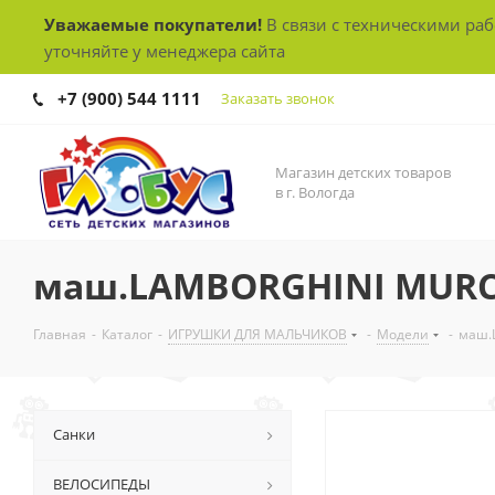
Уважаемые покупатели!
В связи с техническими ра
уточняйте у менеджера сайта
+7 (900) 544 1111
Заказать звонок
Магазин детских товаров
в г. Вологда
маш.LAMBORGHINI MURCI
Главная
-
Каталог
-
ИГРУШКИ ДЛЯ МАЛЬЧИКОВ
-
Модели
-
маш.
Санки
ВЕЛОСИПЕДЫ