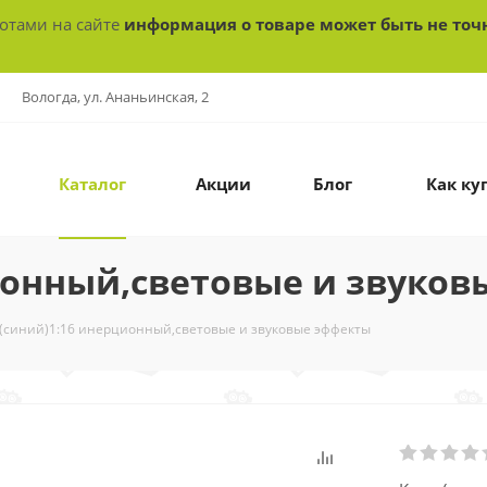
ботами на сайте
информация о товаре может быть не точ
Вологда, ул. Ананьинская, 2
Каталог
Акции
Блог
Как ку
ионный,световые и звуко
 (синий)1:16 инерционный,световые и звуковые эффекты