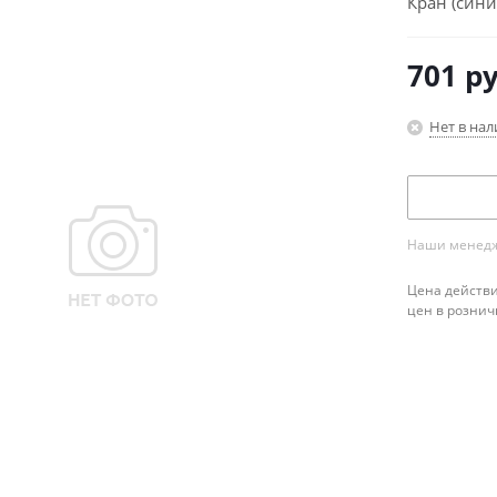
Кран (син
701
ру
Нет в на
Наши менедже
Цена действи
цен в рознич