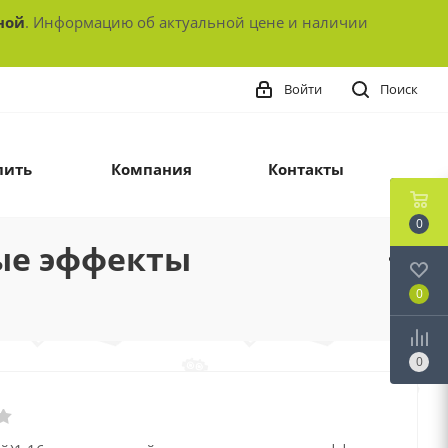
ной
. Информацию об актуальной цене и наличии
Войти
Поиск
пить
Компания
Контакты
0
вые эффекты
0
0