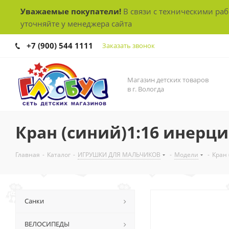
Уважаемые покупатели!
В связи с техническими ра
уточняйте у менеджера сайта
+7 (900) 544 1111
Заказать звонок
Магазин детских товаров
в г. Вологда
Кран (синий)1:16 инерц
Главная
-
Каталог
-
ИГРУШКИ ДЛЯ МАЛЬЧИКОВ
-
Модели
-
Кран
Санки
ВЕЛОСИПЕДЫ