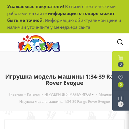
Уважаемые покупатели!
В связи с техническими
работами на сайте
информация о товаре может
быть не точной
. Информацию об актуальной цене и
наличии уточняйте у менеджера сайта
0
Игрушка модель машины 1:34-39 Range
Rover Evogue
0
Главная
-
Каталог
-
ИГРУШКИ ДЛЯ МАЛЬЧИКОВ
-
Модели
-
Игрушка модель машины 1:34-39 Range Rover Evogue
0