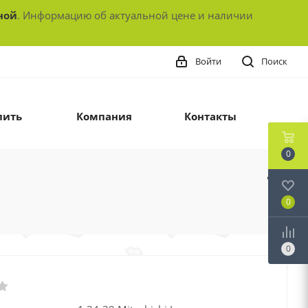
ной
. Информацию об актуальной цене и наличии
Войти
Поиск
пить
Компания
Контакты
0
0
0