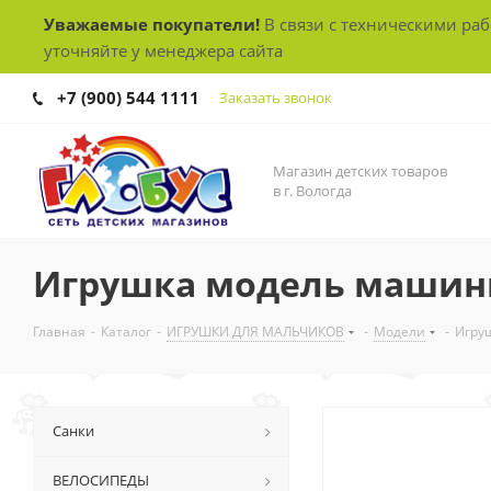
Уважаемые покупатели!
В связи с техническими ра
уточняйте у менеджера сайта
+7 (900) 544 1111
Заказать звонок
Магазин детских товаров
в г. Вологда
Игрушка модель машины 1
Главная
-
Каталог
-
ИГРУШКИ ДЛЯ МАЛЬЧИКОВ
-
Модели
-
Игруш
Санки
ВЕЛОСИПЕДЫ