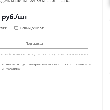
дель машины 1:34-39 Mitsubishi Lancer
0
руб.
/шт
личии
Нашли дешевле?
Под заказ
ры обязательно свяжутся с вами и уточнят условия заказа
тельна только для интернет-магазина и может отличаться от
ных магазинах